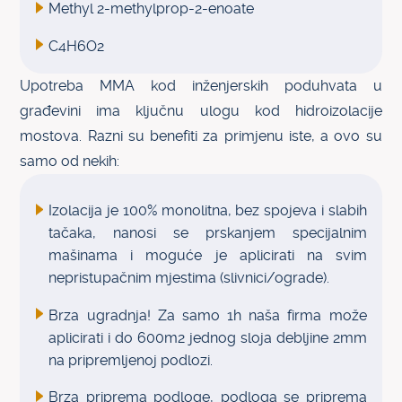
Methyl 2-methylprop-2-enoate
C4H6O2
Upotreba MMA kod inženjerskih poduhvata u
građevini ima ključnu ulogu kod hidroizolacije
mostova. Razni su benefiti za primjenu iste, a ovo su
samo od nekih:
Izolacija je 100% monolitna, bez spojeva i slabih
tačaka, nanosi se prskanjem specijalnim
mašinama i moguće je aplicirati na svim
nepristupačnim mjestima (slivnici/ograde).
Brza ugradnja! Za samo 1h naša firma može
aplicirati i do 600m2 jednog sloja debljine 2mm
na pripremljenoj podlozi.
Brza priprema podloge, podloga se priprema