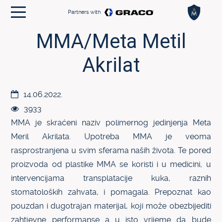
Partners with
MMA/Meta Metil
HOME
TEHNIKE
Akrilat
CASE STORY
14.06.2022.
KONTAKT
3933
EN
MMA je skraćeni naziv polimernog jedinjenja Meta
Meril Akrilata. Upotreba MMA je veoma
rasprostranjena u svim sferama naših života. Te pored
proizvoda od plastike MMA se koristi i u medicini, u
intervencijama transplatacije kuka, raznih
stomatoloških zahvata, i pomagala. Prepoznat kao
pouzdan i dugotrajan materijal, koji može obezbijediti
zahtjevne performanse a u isto vrijeme da bude