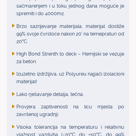
sačmarenjem i u toku jednog dana moguće je
spremiti i do 4000m2.
Brzo sazrijevanje materijala, materijal dostiže
99% svoje čvrstoće nakon 20’ na temepraturi od
20°C.
High Bond Strenth to deck – Hemijski se vezuje
za beton.
Izuzetno izdržljiva, uz Polyureu najjači izolacioni
materijal!
Lako rješavanje detalja, tečna.
Provjera zaptivenosti na licu mjesta po
završenoj ugradnji.
Visoka tolerancija na temperaturu i relativnu
vlažnost vazduha (-20°C do +50°C, do 99%