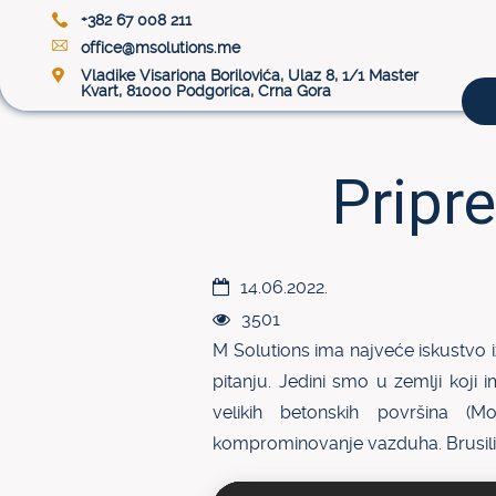
+382 67 008 211
office@msolutions.me
Vladike Visariona Borilovića, Ulaz 8, 1/1 Master
Kvart, 81000 Podgorica, Crna Gora
Pripr
14.06.2022.
3501
M Solutions ima najveće iskustvo 
pitanju. Jedini smo u zemlji koj
velikih betonskih površina (
komprominovanje vazduha. Brusilic