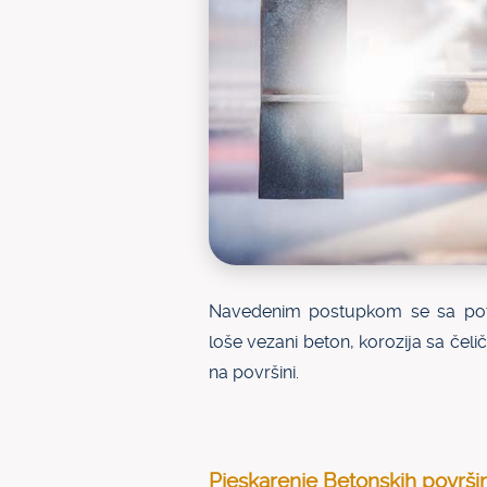
Navedenim postupkom se sa površ
loše vezani beton, korozija sa čeli
na površini.
Pjeskarenje Betonskih površi