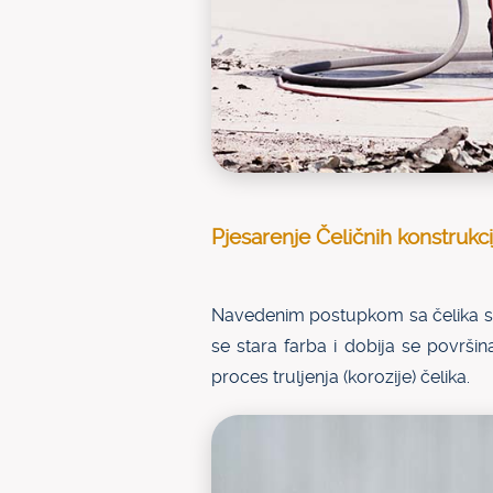
Pjesarenje Čeličnih konstrukci
Navedenim postupkom sa čelika se o
se stara farba i dobija se površi
proces truljenja (korozije) čelika.