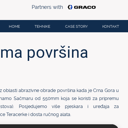
Partners with
HOME
TEHNIKE
CASE STORY
KONTAKT
ema površina
iz oblasti abrazivne obrade površina kada je Crna Gora u
i imamo Sačmaru od 550mm koja se koristi za pripremu
Mostova). Posjedujemo više pjeskara i uređaja za
e Teracerke i dosta ručnog alata.