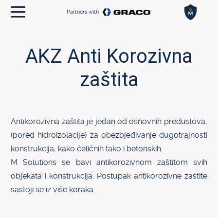
Partners with
HOME
AKZ Anti Korozivna
TEHNIKE
zaštita
CASE STORY
KONTAKT
EN
Antikorozivna zaštita je jedan od osnovnih preduslova,
(pored hidroizolacije) za obezbjeđivanje dugotrajnosti
konstrukcija, kako čeličnih tako i betonskih.
M Solutions se bavi antikorozivnom zaštitom svih
objekata i konstrukcija. Postupak antikorozivne zaštite
sastoji se iz više koraka.