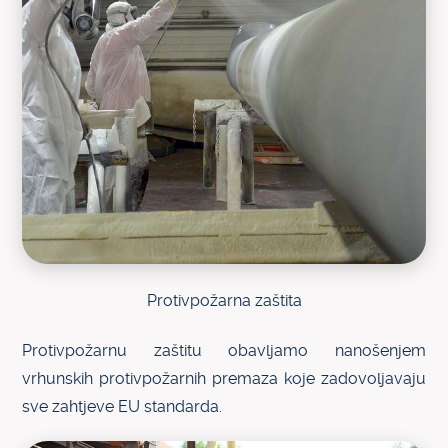
Protivpožarna zaštita
Protivpožarnu zaštitu obavljamo nanošenjem
vrhunskih protivpožarnih premaza koje zadovoljavaju
sve zahtjeve EU standarda.