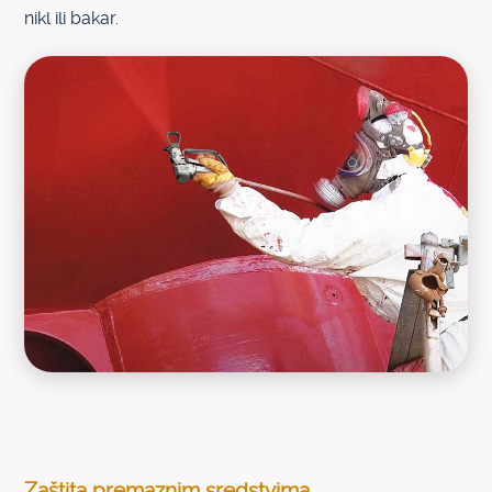
nikl ili bakar.
Zaštita premaznim sredstvima